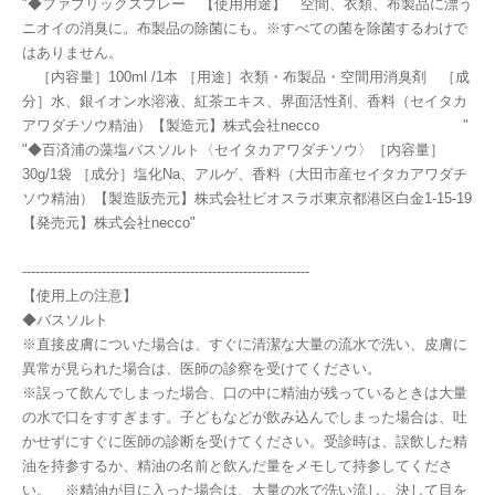
"◆ファブリックスプレー 【使用用途】 空間、衣類、布製品に漂う
ニオイの消臭に。布製品の除菌にも。※すべての菌を除菌するわけで
はありません。
［内容量］100ml /1本 ［用途］衣類・布製品・空間用消臭剤 ［成
分］水、銀イオン水溶液、紅茶エキス、界面活性剤、香料（セイタカ
アワダチソウ精油）【製造元】株式会社necco "
"◆百済浦の藻塩バスソルト〈セイタカアワダチソウ〉［内容量］
30g/1袋 ［成分］塩化Na、アルゲ、香料（大田市産セイタカアワダチ
ソウ精油）【製造販売元】株式会社ビオスラボ東京都港区白金1-15-19
【発売元】株式会社necco"
-----------------------------------------------------------------
【使用上の注意】
◆バスソルト
※直接皮膚についた場合は、すぐに清潔な大量の流水で洗い、皮膚に
異常が見られた場合は、医師の診察を受けてください。
※誤って飲んでしまった場合、口の中に精油が残っているときは大量
の水で口をすすぎます。子どもなどが飲み込んでしまった場合は、吐
かせずにすぐに医師の診断を受けてください。受診時は、誤飲した精
油を持参するか、精油の名前と飲んだ量をメモして持参してくださ
い。 ※精油が目に入った場合は、大量の水で洗い流し、決して目を