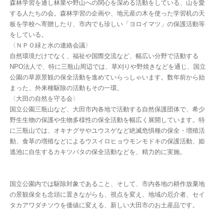
森林学習を通し林業や野山への関心を深める活動をしている、山を愛
する人たちの会。森林学習の企画や、地元産の木を使った学習机の天
板を学校へ寄贈したり、市内でも珍しい「ヨロイマツ」の保護活動等
をしている。
〈ＮＰＯ緑と水の連絡会議〉
自然環境だけでなく、福祉や国際交流など、幅広い分野で活動する
NPO法人で、特に三瓶山周辺では、草刈りや野焼きなどを通じ、国立
公園の草原景観の保全活動を進めていらっしゃいます。数年前から始
まった、外来種駆除の活動もその一環。
〈大田の自然を守る会〉
国立公園三瓶山など、大田市内各地で活動する自然保護団体で、希少
野生生物の保護や生物多様性の保全活動を幅広く展開しています。特
に三瓶山では、オキナグサやユウスゲなど絶滅危惧種の保全・増殖活
動、食草の増殖などによるウスイロヒョウモンモドキの保護活動、姫
逃池に自生するカキツバタの保全活動などを、精力的に実施。
国立公園内では駆除対象であること、そして、市内各地の耕作放棄地
の景観保全も念頭に置きながらも、視点を変え、地域の厄介者、セイ
タカアワダチソウを価値に変える、新しい大田市のお土産品です。