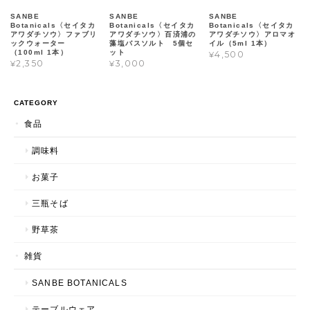
SANBE
SANBE
SANBE
Botanicals〈セイタカ
Botanicals〈セイタカ
Botanicals〈セイタカ
アワダチソウ〉ファブリ
アワダチソウ〉百済浦の
アワダチソウ〉アロマオ
ックウォーター
藻塩バスソルト 5個セ
イル（5ml 1本）
（100ml 1本）
ット
¥4,500
¥2,350
¥3,000
CATEGORY
食品
調味料
お菓子
三瓶そば
野草茶
雑貨
SANBE BOTANICALS
テーブルウェア