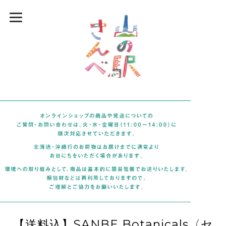
【送料込】SANBE Botanicals〈セ