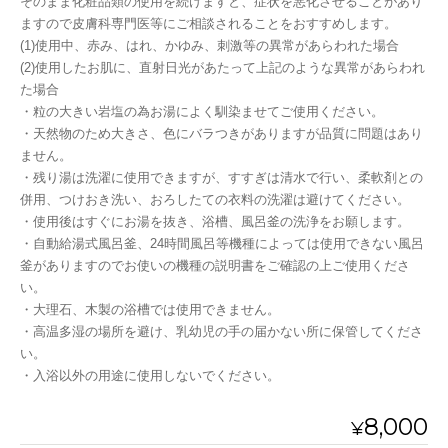
そのまま化粧品類の使用を続けますと、症状を悪化させることがあり
ますので皮膚科専門医等にご相談されることをおすすめします。
(1)使用中、赤み、はれ、かゆみ、刺激等の異常があらわれた場合
(2)使用したお肌に、直射日光があたって上記のような異常があらわれ
た場合
・粒の大きい岩塩の為お湯によく馴染ませてご使用ください。
・天然物のため大きさ、色にバラつきがありますが品質に問題はあり
ません。
・残り湯は洗濯に使用できますが、すすぎは清水で行い、柔軟剤との
併用、つけおき洗い、おろしたての衣料の洗濯は避けてください。
・使用後はすぐにお湯を抜き、浴槽、風呂釜の洗浄をお願します。
・自動給湯式風呂釜、24時間風呂等機種によっては使用できない風呂
釜がありますのでお使いの機種の説明書をご確認の上ご使用くださ
い。
・大理石、木製の浴槽では使用できません。
・高温多湿の場所を避け、乳幼児の手の届かない所に保管してくださ
い。
・入浴以外の用途に使用しないでください。
8,000
¥