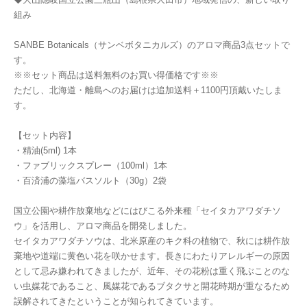
組み
SANBE Botanicals（サンベボタニカルズ）のアロマ商品3点セットで
す。
※※セット商品は送料無料のお買い得価格です※※
ただし、北海道・離島へのお届けは追加送料＋1100円頂戴いたしま
す。
【セット内容】
・精油(5ml) 1本
・ファブリックスプレー（100ml）1本
・百済浦の藻塩バスソルト（30g）2袋
国立公園や耕作放棄地などにはびこる外来種「セイタカアワダチソ
ウ」を活用し、アロマ商品を開発しました。
セイタカアワダチソウは、北米原産のキク科の植物で、秋には耕作放
棄地や道端に黄色い花を咲かせます。長きにわたりアレルギーの原因
として忌み嫌われてきましたが、近年、その花粉は重く飛ぶことのな
い虫媒花であること、風媒花であるブタクサと開花時期が重なるため
誤解されてきたということが知られてきています。