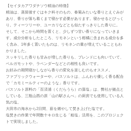
【セイタカアワダチソウ精油の特徴】
精油は、蒸留後すぐはキク科そのもの、春菊みたいな香りとえぐみが
あり、香りが落ち着くまで寝かす必要があります。寝かせるとびっく
り。ティーツリーや、ユーカリなどとも似たすっきりした香りに。
そして、そこから時間を置くと、少しずつ甘い香りになっていきま
す。成分分析をしたところ、リモネンという柑橘に含まれる成分を多
く含み、1年多く置いたものは、リモネンの量が増えていることもわ
かりました。
スッキリした香りも甘みが増した香りも、ブレンドにも向いていて、
ベルガモットや、ラベンダーなどとの相性も良いです。
お好みの期間寝かしながら香りの変化を楽しむのもオススメ。
ファブリックウォーターや、バスソルトは、ふんわり優しく香る配合
で「カモミールティーのような」香りです。
バスソルト原料の「百済浦（くだらうら）の藻塩」は、弊社が拠点と
している、三瓶山西の原「山の駅さんべ」の厨房でも使用している人
気の塩。
大田市の海水から2日間、薪を燃やして焚き上げた塩です。
塩焚きの作業で年間数十キロ生じる「粗塩」活用を、このプロジェク
トで実現しました。