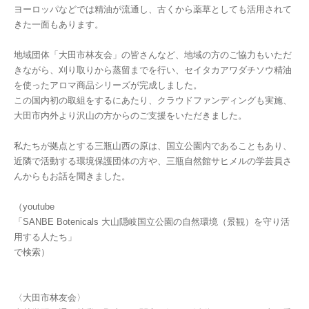
ヨーロッパなどでは精油が流通し、古くから薬草としても活用されて
きた一面もあります。
地域団体「大田市林友会」の皆さんなど、地域の方のご協力もいただ
きながら、刈り取りから蒸留までを行い、セイタカアワダチソウ精油
を使ったアロマ商品シリーズが完成しました。
この国内初の取組をするにあたり、クラウドファンディングも実施、
大田市内外より沢山の方からのご支援をいただきました。
私たちが拠点とする三瓶山西の原は、国立公園内であることもあり、
近隣で活動する環境保護団体の方や、三瓶自然館サヒメルの学芸員さ
んからもお話を聞きました。
（youtube
「SANBE Botenicals 大山隠岐国立公園の自然環境（景観）を守り活
用する人たち」
で検索）
〈大田市林友会〉