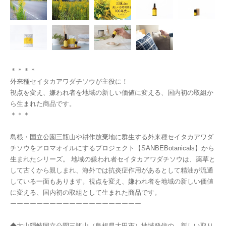
＊＊＊＊
外来種セイタカアワダチソウが主役に！
視点を変え、嫌われ者を地域の新しい価値に変える、国内初の取組か
ら生まれた商品です。
＊＊＊
島根・国立公園三瓶山や耕作放棄地に群生する外来種セイタカアワダ
チソウをアロマオイルにするプロジェクト【SANBEBotanicals】から
生まれたシリーズ。 地域の嫌われ者セイタカアワダチソウは、薬草と
して古くから親しまれ、海外では抗炎症作用があるとして精油が流通
している一面もあります。視点を変え、嫌われ者を地域の新しい価値
に変える、国内初の取組として生まれた商品です。
ーーーーーーーーーーーーーーーーーーーー
◆大山隠岐国立公園三瓶山（島根県大田市）地域発信の、新しい取り