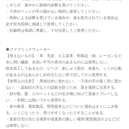
こすらず、速やかに医師の診断を受けてください。
・子供やペットの手の届かない場所に保管してください。
・医師による診断を受けている場合や、薬を処方されている場合は、
必ず担当医師に相談して使用してください。
・妊娠時は体調に考慮し、十分注意してご使用ください。
◆ファブリックウォーター
【使えないもの】・革、毛皮、人工皮革、和装品・絹、レーヨンなど
水に弱い繊維、水洗い不可の表示のあるものには使用しない。
防水加工してあるもの、ビーズ、刺しゅう部分、色落ち、シミの心配
があるものはあらかじめ目立たない所で試してから使用する。
【使用上の注意】・用途以外に使わない。・子供の手の届く所に置か
ない。・認知症の方などの誤飲を防ぐため、置き場所に注意する。
・顔や肌、髪、人やペットなどの生き物に向けて直接スプレーしな
い。・衣類には脱いでから使用する。
・床や家具、電気製品、照明器具などについた場合はすぐにふき取
る。シミになったり、滑りやすくなったりすることがある。
・直射日光の当たる場所や温度差の激しい場所(電気製品の上など)で
は保管しない。