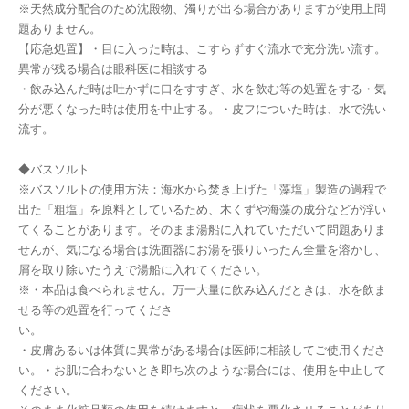
※天然成分配合のため沈殿物、濁りが出る場合がありますが使用上問
題ありません。
【応急処置】・目に入った時は、こすらずすぐ流水で充分洗い流す。
異常が残る場合は眼科医に相談する
・飲み込んだ時は吐かずに口をすすぎ、水を飲む等の処置をする・気
分が悪くなった時は使用を中止する。・皮フについた時は、水で洗い
流す。
◆バスソルト
※バスソルトの使用方法：海水から焚き上げた「藻塩」製造の過程で
出た「粗塩」を原料としているため、木くずや海藻の成分などが浮い
てくることがあります。そのまま湯船に入れていただいて問題ありま
せんが、気になる場合は洗面器にお湯を張りいったん全量を溶かし、
屑を取り除いたうえで湯船に入れてください。
※・本品は食べられません。万一大量に飲み込んだときは、水を飲ま
せる等の処置を行ってくださ
い。
・皮膚あるいは体質に異常がある場合は医師に相談してご使用くださ
い。・お肌に合わないとき即ち次のような場合には、使用を中止して
ください。