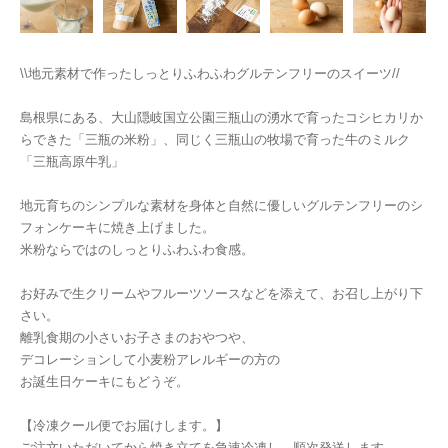
\\地元素材で作ったしっとりふわふわグルテンフリーのスイーツ//
島根県にある、大山隠岐国立公園三瓶山の湧水で育ったコシヒカリか
らできた「三瓶の米粉」、同じく三瓶山の牧場で育った牛のミルク
「三瓶高原牛乳」
地元育ちのシンプルな素材を身体と自然に優しいグルテンフリーのシ
フォンケーキに焼き上げました。
米粉ならではのしっとりふわふわ食感。
お好みで生クリームやフルーツソースなどを添えて、お召し上がり下
さい。
離乳食期の小さいお子さまのおやつや、
デコレーションして小麦粉アレルギーの方の
お誕生日ケーキにもどうぞ。
【冷凍クール便でお届けします。】
ご注文いただいてから焼き立てを急速冷凍し、順次発送します。