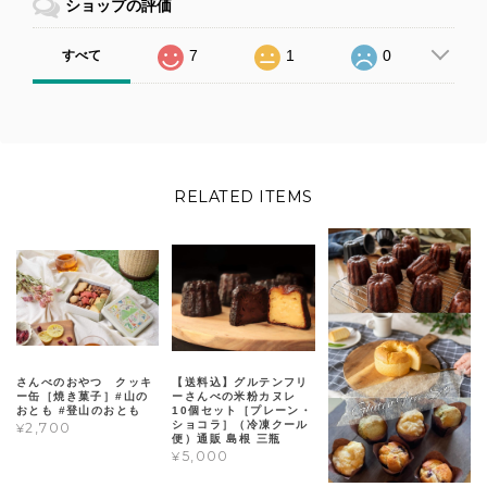
ショップの評価
7
1
0
すべて
RELATED ITEMS
さんべのおやつ クッキ
【送料込】グルテンフリ
ー缶［焼き菓子］#山の
ーさんべの米粉カヌレ
おとも #登山のおとも
10個セット［プレーン・
ショコラ］（冷凍クール
¥2,700
便）通販 島根 三瓶
¥5,000