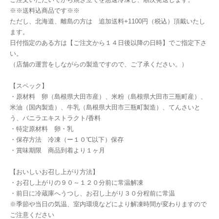
※※送料込商品です※※
ただし、北海道、離島の方は 追加送料+1100円（税込）頂戴いたし
ます。
日付指定のある方は【ご注文から１４日後以降の日時】でご指定下さ
い。
（店舗の運営をしながらの製造ですので、ご了承ください。）
【スペック】
・原材料 卵（島根県大田市産）、米粉（島根県大田市三瓶町産）、
米油（国内製造）、牛乳（島根県大田市三瓶町製造）、てんさいと
う、バニラエキストラクト/香料
・特定原材料 卵・乳
・保存方法 冷凍（ー１０℃以下）保存
・賞味期限 商品到着より１ヶ月
【おいしいお召し上がり方法】
・お召し上がりの９０～１２０分前に常温解凍
・前日に冷蔵庫へうつし、お召し上がり３０分程前に常温
※季節や当日の気温、室内環境などにより解凍時間が変わりますので
ご注意ください