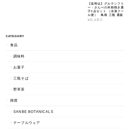
【送料込】グルテンフリ
ー・さんべの米粉焼き菓
子3点セット （冷凍クー
ル便） 島根 三瓶 通販
¥6,480
CATEGORY
食品
調味料
お菓子
三瓶そば
野草茶
雑貨
SANBE BOTANICALS
テーブルウェア